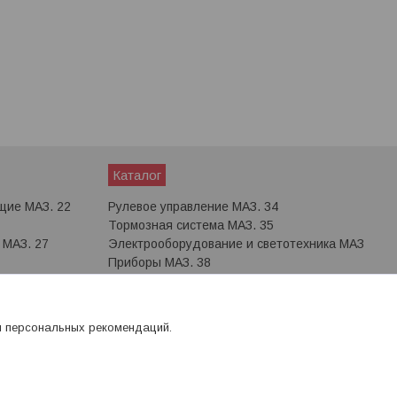
Каталог
щие МАЗ. 22
Рулевое управление МАЗ. 34
Тормозная система МАЗ. 35
 МАЗ. 27
Электрооборудование и светотехника МАЗ
Приборы МАЗ. 38
Кабины и каркасы МАЗ. 50
0
Отопление и вентиляция МАЗ. 81
Электрооборудование и светотехника МАЗ.
я персональных рекомендаций.