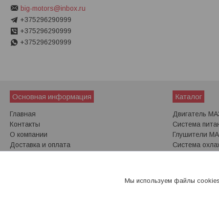
big-motors@inbox.ru
+375296290999
+375296290999
+375296290999
Основная информация
Каталог
Главная
Двигатель МА
Контакты
Система пита
О компании
Глушители МА
Доставка и оплата
Система охла
Сцепление МА
Коробка пере
Мы используем файлы cookies