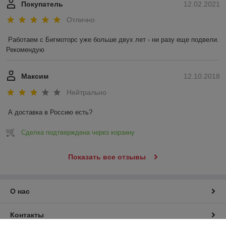
Покупатель
12.02.2021
Отлично
Работаем с Бигмоторс уже больше двух лет - ни разу еще подвели. 
Рекомендую
Максим
12.10.2018
Нейтрально
А доставка в Россию есть? 
Сделка подтверждена через корзину
Показать все отзывы
О нас
Контакты