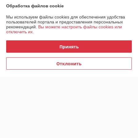
Обработка файлов cookie
Доставка и оплата
Мы используем файлы cookies для обеспечения удобства
пользователей портала и предоставления персональных
График работы
рекомендаций.
Вы можете настроить файлы cookies или
отключить их.
Полная версия сайта
Принять
Политика обработки cookies
Отклонить
Сайт создан на платформе Deal.by
Информация для покупателя
Юридическое лицо:
БИГ моторс частное производственно-торговое
унитарное предприятие
220028, г. Минск, ул. Маяковского, д. 127 корп. 2, каб. 220
Регистрационный номер ЕГР: 191151401