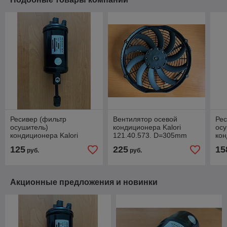
Ресивер (фильтр
Вентилятор осевой
Рес
осушитель)
кондиционера Kalori
осу
кондиционера Kalori
121.40.573. D=305mm
кон
(аналог) 700.04.006
24В (аналог)
(ан
125
225
15
руб.
руб.
Акционные предложения и новинки