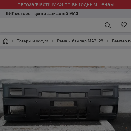
Автозапчасти МАЗ по выгодным ценам
БИГ моторс - центр запчастей МАЗ
Товары и услуги
Рама и бампер МАЗ. 28
Бампер п