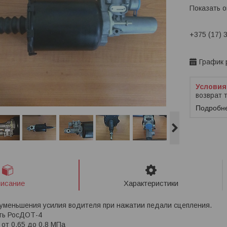
Показать 
+375 (17) 
Заказ тол
График 
возврат 
Подробн
исание
Характеристики
 уменьшения усилия водителя при нажатии педали сцепления.
ть РосДОТ-4
от 0,65 до 0,8 МПа