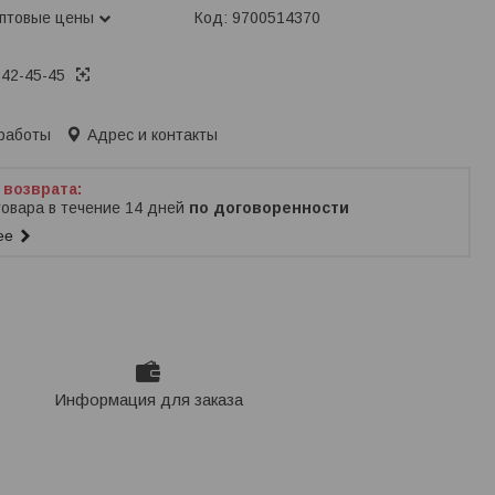
оптовые цены
Код:
9700514370
342-45-45
ько по телефону
работы
Адрес и контакты
товара в течение 14 дней
по договоренности
ее
Информация для заказа