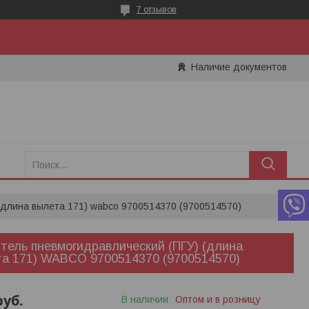
7 отзывов
Наличие документов
 (длина вылета 171) wabco 9700514370 (9700514570)
тель пневмогидравлический (ПГУ) (длина
а 171) WABCO 9700514370 (9700514570)
руб.
В наличии
Оптом и в розницу