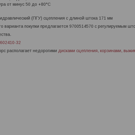
ра от минус 50 до +80°С
идравлический (ПГУ) сцепления с длиной штока 171 мм
го варианта покупки предлагается 9700514570 с регулируемым што
ества.
1602410-32
орс располагает недорогими
дисками сцепления, корзинами, выж