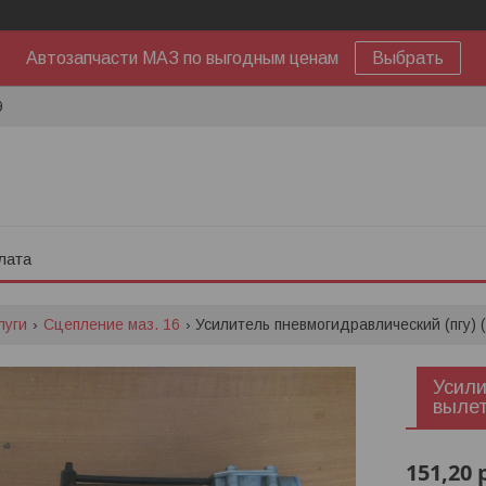
Автозапчасти МАЗ по выгодным ценам
Выбрать
9
лата
луги
Сцепление маз. 16
Усилитель пневмогидравлический (пгу)
Усили
вылет
151,20