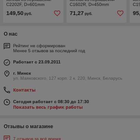
С2202F, D=601mm
С1602R, D=450mm
С1
149,50
71,27
95
руб.
руб.
О нас
Рейтинг не сформирован
Менее 5 отзывов за последний год
Работает с 23.09.2011
г. Минск
ул. Маяковского, 127 корп. 2 к. 220, Минск, Беларусь
Контакты
Сегодня работает с 08:30 до 17:30
Показать весь график работы
Отзывы о магазине
7 отзывов за всё время