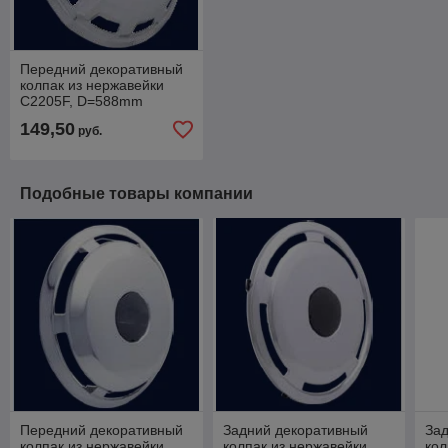
Передний декоративный
колпак из нержавейки
С2205F, D=588mm
149,50
руб.
Подобные товары компании
Передний декоративный
Задний декоративный
За
колпак из нержавейки
колпак из нержавейки
кол