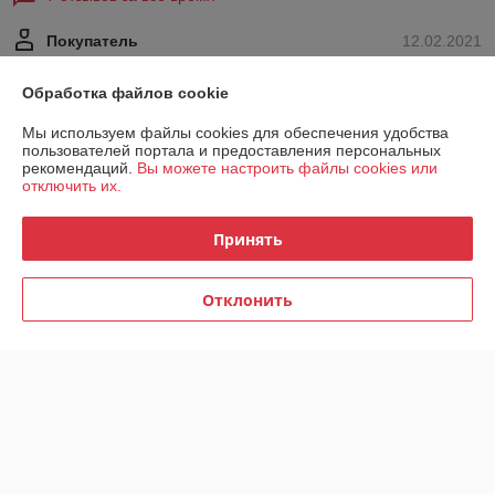
Покупатель
12.02.2021
Отлично
Обработка файлов cookie
Работаем с Бигмоторс уже больше двух лет - ни разу еще подвели. 
Мы используем файлы cookies для обеспечения удобства
Рекомендую
пользователей портала и предоставления персональных
рекомендаций.
Вы можете настроить файлы cookies или
отключить их.
Максим
12.10.2018
Нейтрально
Принять
А доставка в Россию есть? 
Отклонить
Сделка подтверждена через корзину
Показать все отзывы
О нас